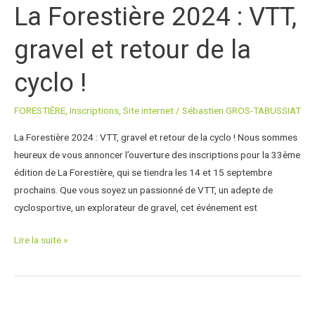
La Forestière 2024 : VTT,
La
Forestière
gravel et retour de la
2024
:
cyclo !​
VTT,
gravel
FORESTIÈRE
,
Inscriptions
,
Site internet
/
Sébastien GROS-TABUSSIAT
et
retour
La Forestière 2024 : VTT, gravel et retour de la cyclo ! Nous sommes
de
heureux de vous annoncer l’ouverture des inscriptions pour la 33ème
la
édition de La Forestière, qui se tiendra les 14 et 15 septembre
cyclo
prochains. Que vous soyez un passionné de VTT, un adepte de
!​
cyclosportive, un explorateur de gravel, cet événement est
Lire la suite »
Ouverture