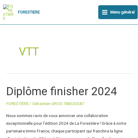
Aller
Main
au
Menu général
FORESTIERE
Menu
contenu
VTT
Diplôme finisher 2024
Diplôme
finisher
2024
FORESTIÈRE
/
Sébastien GROS-TABUSSIAT
Nous sommes ravis de vous annoncer une collaboration
exceptionnelle pour l’édition 2024 de La Forestière ! Grâce à notre
partenaire Immo France, chaque participant qui franchira la ligne