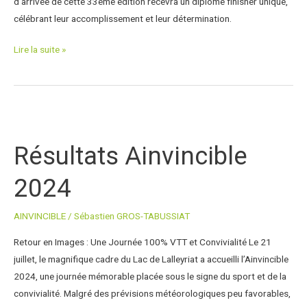
d’arrivée de cette 33ème édition recevra un diplôme finisher unique,
célébrant leur accomplissement et leur détermination.
Lire la suite »
Résultats
Ainvincible
Résultats Ainvincible
2024
2024
AINVINCIBLE
/
Sébastien GROS-TABUSSIAT
Retour en Images : Une Journée 100% VTT et Convivialité Le 21
juillet, le magnifique cadre du Lac de Lalleyriat a accueilli l’Ainvincible
2024, une journée mémorable placée sous le signe du sport et de la
convivialité. Malgré des prévisions météorologiques peu favorables,