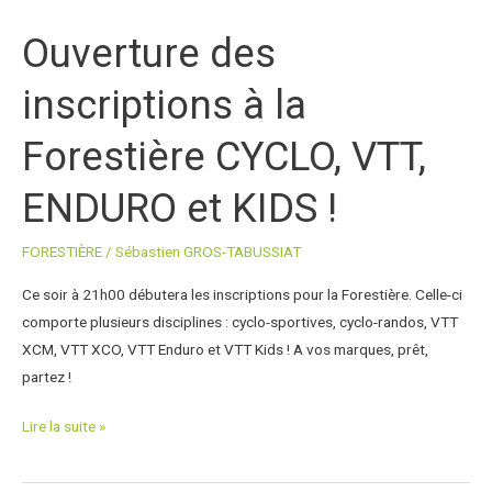
des
Ouverture des
inscriptions
à
inscriptions à la
la
Forestière
Forestière CYCLO, VTT,
CYCLO,
VTT,
ENDURO et KIDS !
ENDURO
et
FORESTIÈRE
/
Sébastien GROS-TABUSSIAT
KIDS
!
Ce soir à 21h00 débutera les inscriptions pour la Forestière. Celle-ci
comporte plusieurs disciplines : cyclo-sportives, cyclo-randos, VTT
XCM, VTT XCO, VTT Enduro et VTT Kids ! A vos marques, prêt,
partez !
Lire la suite »