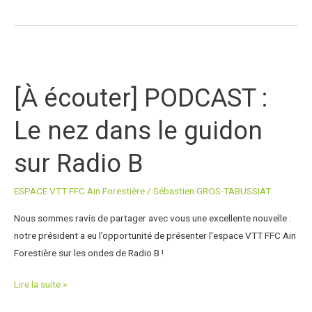
[À
écouter]
[À écouter] PODCAST :
PODCAST
:
Le nez dans le guidon
Le
nez
sur Radio B
dans
le
ESPACE VTT FFC Ain Forestière
/
Sébastien GROS-TABUSSIAT
guidon
sur
Nous sommes ravis de partager avec vous une excellente nouvelle :
Radio
notre président a eu l’opportunité de présenter l’espace VTT FFC Ain
B
Forestière sur les ondes de Radio B !
Lire la suite »