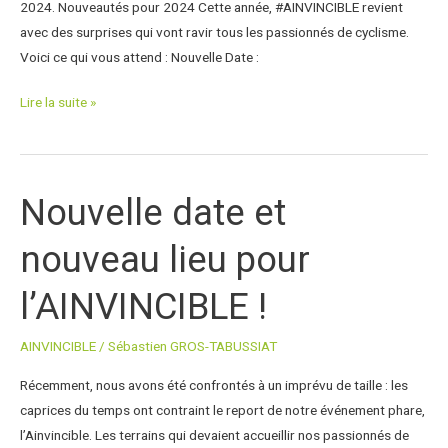
2024. Nouveautés pour 2024 Cette année, #AINVINCIBLE revient
avec des surprises qui vont ravir tous les passionnés de cyclisme.
Voici ce qui vous attend : Nouvelle Date :
Lire la suite »
Nouvelle date et
Nouvelle
date
nouveau lieu pour
et
nouveau
l’AINVINCIBLE !
lieu
pour
AINVINCIBLE
/
Sébastien GROS-TABUSSIAT
l’AINVINCIBLE
!
Récemment, nous avons été confrontés à un imprévu de taille : les
caprices du temps ont contraint le report de notre événement phare,
l’Ainvincible. Les terrains qui devaient accueillir nos passionnés de