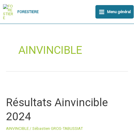
Aller
Main
au
Menu général
FORESTIERE
Menu
contenu
AINVINCIBLE
Résultats
Ainvincible
Résultats Ainvincible
2024
2024
AINVINCIBLE
/
Sébastien GROS-TABUSSIAT