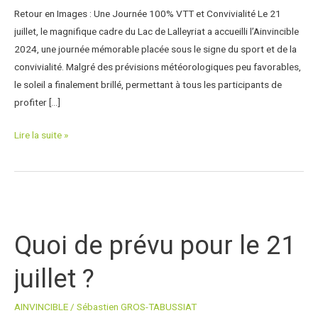
Retour en Images : Une Journée 100% VTT et Convivialité Le 21
juillet, le magnifique cadre du Lac de Lalleyriat a accueilli l’Ainvincible
2024, une journée mémorable placée sous le signe du sport et de la
convivialité. Malgré des prévisions météorologiques peu favorables,
le soleil a finalement brillé, permettant à tous les participants de
profiter […]
Lire la suite »
Quoi
de
Quoi de prévu pour le 21
prévu
pour
juillet ?
le
21
AINVINCIBLE
/
Sébastien GROS-TABUSSIAT
juillet