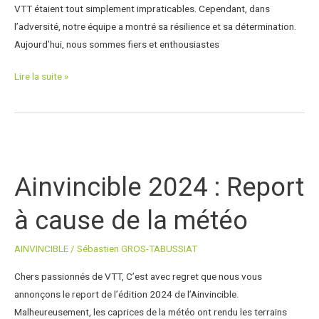
VTT étaient tout simplement impraticables. Cependant, dans
l’adversité, notre équipe a montré sa résilience et sa détermination.
Aujourd’hui, nous sommes fiers et enthousiastes
Lire la suite »
Ainvincible
2024
Ainvincible 2024 : Report
:
Report
à cause de la météo
à
cause
AINVINCIBLE
/
Sébastien GROS-TABUSSIAT
de
la
Chers passionnés de VTT, C’est avec regret que nous vous
météo
annonçons le report de l’édition 2024 de l’Ainvincible.
Malheureusement, les caprices de la météo ont rendu les terrains