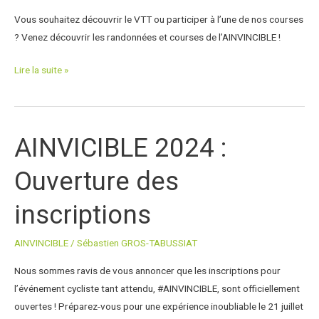
Vous souhaitez découvrir le VTT ou participer à l’une de nos courses
? Venez découvrir les randonnées et courses de l’AINVINCIBLE !
Lire la suite »
AINVICIBLE 2024 :
AINVICIBLE
2024
Ouverture des
:
Ouverture
inscriptions
des
inscriptions
AINVINCIBLE
/
Sébastien GROS-TABUSSIAT
Nous sommes ravis de vous annoncer que les inscriptions pour
l’événement cycliste tant attendu, #AINVINCIBLE, sont officiellement
ouvertes ! Préparez-vous pour une expérience inoubliable le 21 juillet