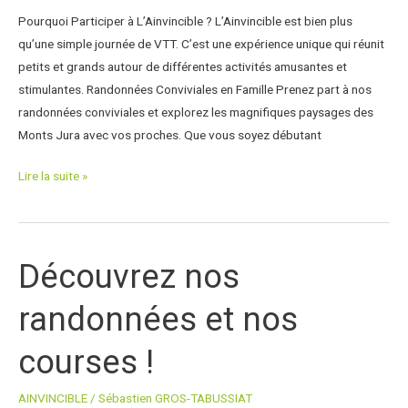
?
Pourquoi Participer à L’Ainvincible ? L’Ainvincible est bien plus
qu’une simple journée de VTT. C’est une expérience unique qui réunit
petits et grands autour de différentes activités amusantes et
stimulantes. Randonnées Conviviales en Famille Prenez part à nos
randonnées conviviales et explorez les magnifiques paysages des
Monts Jura avec vos proches. Que vous soyez débutant
Lire la suite »
Découvrez nos
Découvrez
nos
randonnées et nos
randonnées
et
courses !
nos
courses
AINVINCIBLE
/
Sébastien GROS-TABUSSIAT
!