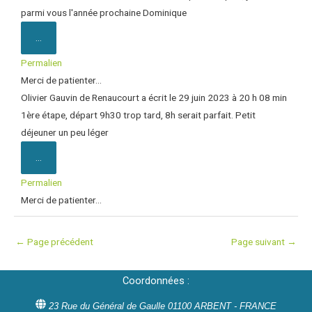
parmi vous l'année prochaine Dominique
...
Permalien
Merci de patienter...
Olivier Gauvin
de
Renaucourt
a écrit le
29 juin 2023
à
20 h 08 min
1ère étape, départ 9h30 trop tard, 8h serait parfait. Petit
déjeuner un peu léger
...
Permalien
Merci de patienter...
←
Page précédent
Page suivant
→
Coordonnées :
23 Rue du Général de Gaulle 01100 ARBENT - FRANCE