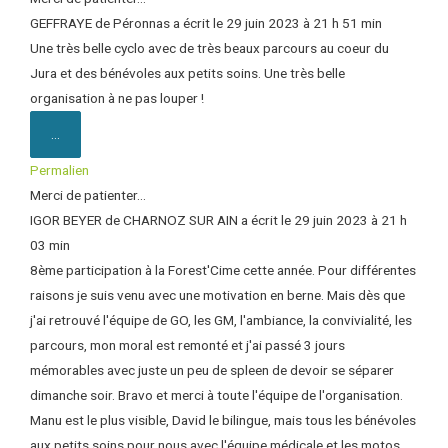
GEFFRAYE
de
Péronnas
a écrit le
29 juin 2023
à
21 h 51 min
Une très belle cyclo avec de très beaux parcours au coeur du
Jura et des bénévoles aux petits soins. Une très belle
organisation à ne pas louper !
...
Permalien
Merci de patienter...
IGOR BEYER
de
CHARNOZ SUR AIN
a écrit le
29 juin 2023
à
21 h
03 min
8ème participation à la Forest'Cime cette année. Pour différentes
raisons je suis venu avec une motivation en berne. Mais dès que
j'ai retrouvé l'équipe de GO, les GM, l'ambiance, la convivialité, les
parcours, mon moral est remonté et j'ai passé 3 jours
mémorables avec juste un peu de spleen de devoir se séparer
dimanche soir. Bravo et merci à toute l'équipe de l'organisation.
Manu est le plus visible, David le bilingue, mais tous les bénévoles
aux petits soins pour nous avec l'équipe médicale et les motos