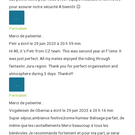
pour assurer notre sécurité A bientôt 😉
...
Permalien
Merci de patienter...
Petr
a écrit le
29 juin 2023
à
20 h 59 min
Hi All, it´s Petr from CZ team. This was second year at F'cime. It
was just perfect. All my mates enjoyed the riding through
fantastic Jura region. Thank you for perfect organisation and
atmosphere during 3 days. Thanks!!!
...
Permalien
Merci de patienter...
Vogeleisen
de
Obernai
a écrit le
29 juin 2023
à
20 h 16 min
Super séjour,ambiance festive,bonne humeur Balisage parfait, de
même que les ravitaillements Merci beaucoup à tous les
bénévoles Je recommande fortement et pour ma part, je serai