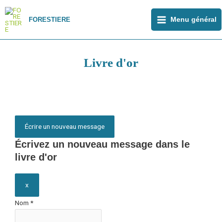
Aller
Main
au
FORESTIERE
Menu général
Menu
contenu
Livre d'or
Masquer
Ouvrir/Fermer
ce
cette
Écrivez un nouveau message dans le
formulaire.
boîte
livre d'or
méta.
x
Nom
*