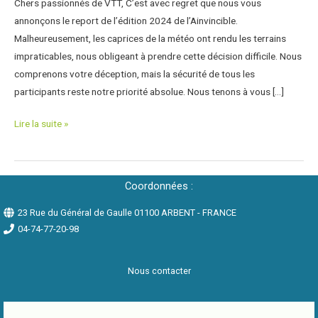
Chers passionnés de VTT, C’est avec regret que nous vous
météo
annonçons le report de l’édition 2024 de l’Ainvincible.
Malheureusement, les caprices de la météo ont rendu les terrains
impraticables, nous obligeant à prendre cette décision difficile. Nous
comprenons votre déception, mais la sécurité de tous les
participants reste notre priorité absolue. Nous tenons à vous […]
Lire la suite »
Coordonnées :
23 Rue du Général de Gaulle 01100 ARBENT - FRANCE
04-74-77-20-98
Nous contacter