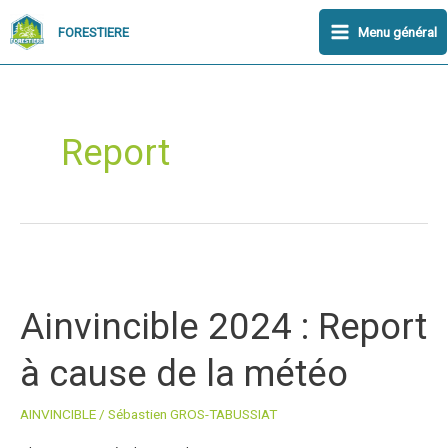
Aller
Main
Menu général
FORESTIERE
au
Menu
contenu
Report
Ainvincible
2024
Ainvincible 2024 : Report
:
Report
à cause de la météo
à
cause
AINVINCIBLE
/
Sébastien GROS-TABUSSIAT
de
la