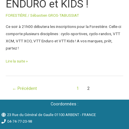
ENDURO et KIDS !
ENDURO
et
FORESTIÈRE
/
Sébastien GROS-TABUSSIAT
KIDS
!
Ce soir à 21h00 débutera les inscriptions pour la Forestière. Celle-ci
comporte plusieurs disciplines : cyclo-sportives, cyclo-randos, VTT
XCM, VTT XCO, VTT Enduro et VTT Kids ! A vos marques, prêt,
partez !
Lire la suite »
←
Précédent
1
2
Coordonnées :
23 Rue du Général de Gaulle 01100 ARBENT - FRANCE
04-74-77-20-98