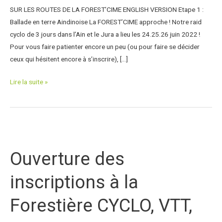
:
SUR LES ROUTES DE LA FOREST’CIME​ ENGLISH VERSION Etape 1 :
étape
Ballade en terre Aindinoise La FOREST’CIME approche ! Notre raid
1
cyclo de 3 jours dans l’Ain et le Jura a lieu les 24.25.26 juin 2022 !
Pour vous faire patienter encore un peu (ou pour faire se décider
ceux qui hésitent encore à s’inscrire), […]
Lire la suite »
Ouverture
des
Ouverture des
inscriptions
à
inscriptions à la
la
Forestière
Forestière CYCLO, VTT,
CYCLO,
VTT,