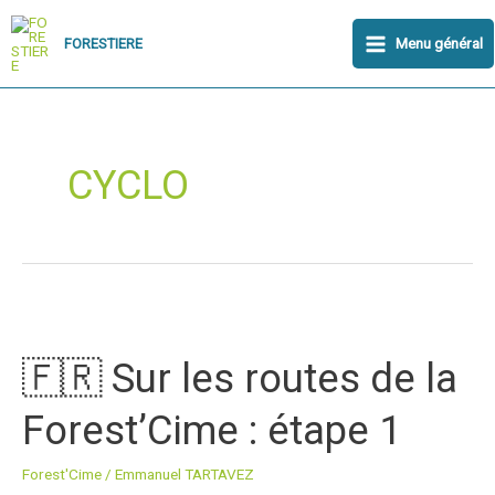
Aller
Main
au
Menu général
FORESTIERE
Menu
contenu
CYCLO
🇫🇷
Sur
🇫🇷 Sur les routes de la
les
routes
Forest’Cime : étape 1
de
la
Forest'Cime
/
Emmanuel TARTAVEZ
Forest’Cime