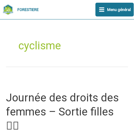
Aller
Main
Menu général
FORESTIERE
au
Menu
contenu
cyclisme
Journée
des
Journée des droits des
droits
des
femmes – Sortie filles
femmes
–
🚴‍♀️
Sortie
filles