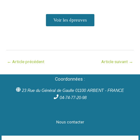
Voir les épreuves
←
Article précédent
Article suivant
→
Coordonnées :
23 Rue du Général de Gaulle 01100 ARBENT - FRANCE
04-74-77-20-98
Nous contacter