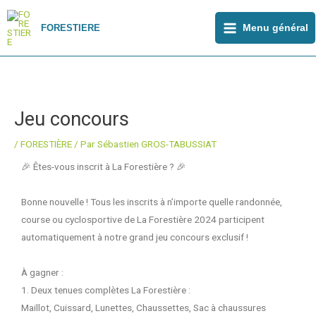
Aller
Main
au
FORESTIERE
Menu général
Menu
contenu
Jeu concours
/
FORESTIÈRE
/ Par
Sébastien GROS-TABUSSIAT
🎉
Êtes-vous inscrit à La Forestière ?
🎉
Bonne nouvelle ! Tous les inscrits à n’importe quelle randonnée,
course ou cyclosportive de La Forestière 2024 participent
automatiquement à notre grand jeu concours exclusif !
À gagner :
1.
Deux tenues complètes La Forestière
:
Maillot, Cuissard, Lunettes, Chaussettes, Sac à chaussures