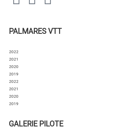
a
n
t
c
s
r
PALMARES VTT
e
t
a
2022
b
a
v
2021
2020
o
g
a
2019
2022
o
r
2021
2020
k
a
2019
m
GALERIE PILOTE