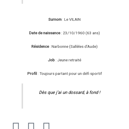
Surnom
: Le VILAIN
Date de naissance
: 23/10/1960 (63 ans)
Résidence
: Narbonne (Sallèles d’Aude)
Job
: Jeune retraité
Profil
: Toujours partant pour un défi sportif
Dès que j’ai un dossard, à fond !
F
I
S