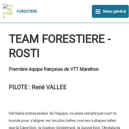
Aller
Main
au
Menu général
FORESTIERE
Menu
contenu
TEAM FORESTIERE -
ROSTI
Première équipe française de VTT Marathon
PILOTE : René VALLEE
Véritable ambassadeur de l’équipe, ce jeune retraité parcourt le
monde pour s’aligner sur les plus belles courses à étapes telles
que la Cape Epic, la Quebec Singletrack, la Suisse Epic, l’Andalucia